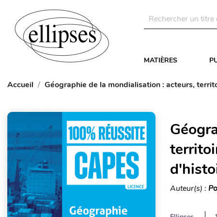
MATIÈRES
P
Accueil
Géographie de la mondialisation : acteurs, territ
Géograp
territo
d'hist
Auteur(s) :
Po
Ellipses