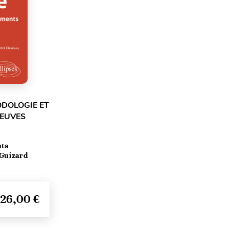
ODOLOGIE ET
REUVES
nta
 Guizard
26,00 €