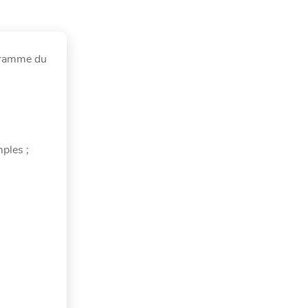
ogramme du
mples ;