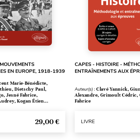
T MOUVEMENTS
CAPES - HISTOIRE - MÉTH
ES EN EUROPE, 1918-1939
ENTRAÎNEMENTS AUX ÉP
cent Marie-Bénédicte,
hieu, Dietschy Paul,
Auteur(s) :
Clavé Yannick, Giu
go, Jesné Fabrice,
Alexandre, Grimoult Cédric,
udrey, Kogan Étien...
Fabrice
29,00 €
LIVRE