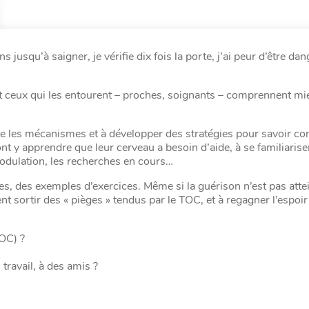
s jusqu’à saigner, je vérifie dix fois la porte, j’ai peur d’être da
et ceux qui les entourent – proches, soignants – comprennent mi
re les mécanismes et à développer des stratégies pour savoir 
ont y apprendre que leur cerveau a besoin d’aide, à se familiarise
modulation, les recherches en cours…
s, des exemples d’exercices. Même si la guérison n’est pas atte
 sortir des « pièges » tendus par le TOC, et à regagner l’espoir
OC) ?
ravail, à des amis ?