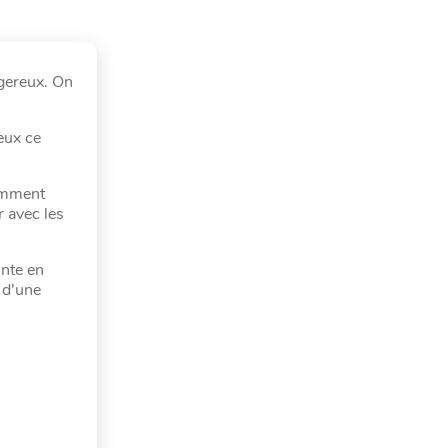
ngereux. On
eux ce
comment
r avec les
inte en
 d’une