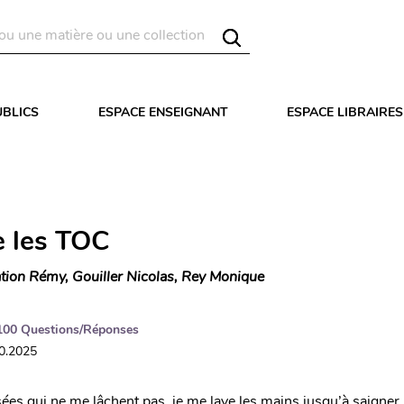
UBLICS
ESPACE ENSEIGNANT
ESPACE LIBRAIRES
e les TOC
tion Rémy, Gouiller Nicolas, Rey Monique
100 Questions/Réponses
10.2025
sées qui ne me lâchent pas, je me lave les mains jusqu’à saigner, j