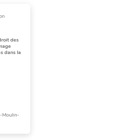
ion
u
droit des
mage
s dans la
an-Moulin-