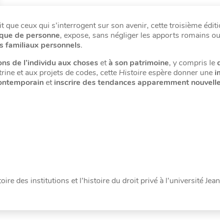
 que ceux qui s’interrogent sur son avenir, cette troisième édit
ique de personne
, expose, sans négliger les apports romains o
s familiaux personnels
.
ons de l’individu aux choses
et
à son patrimoine
, y compris le
trine et aux projets de codes, cette
Histoire
espère donner une
i
 contemporain
et
inscrire des tendances apparemment nouvelle
oire des institutions et l’histoire du droit privé à l’université Je