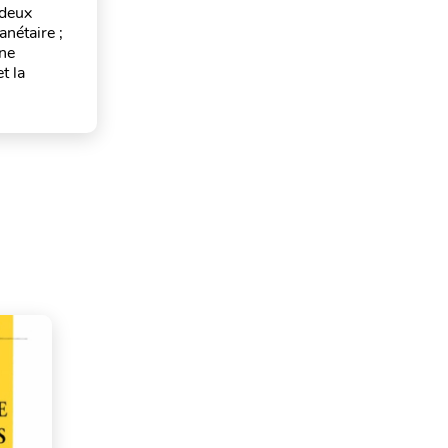
 deux
nétaire ;
une
t la