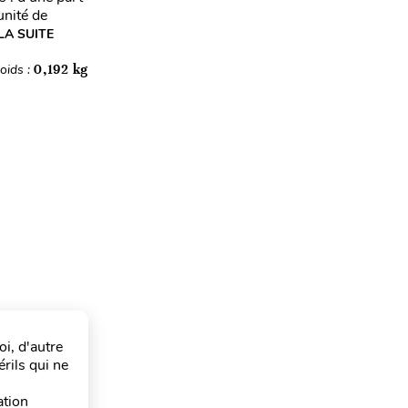
unité de
LA SUITE
oids :
0,192 kg
oi, d'autre
rils qui ne
ation