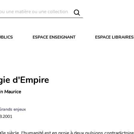
UBLICS
ESPACE ENSEIGNANT
ESPACE LIBRAIRES
gie d'Empire
in Maurice
Grands enjeux
08.2001
Ie siècle, l'humanité est en proie à deux pulsions contradictoire