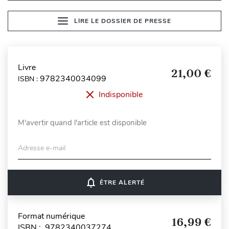
LIRE LE DOSSIER DE PRESSE
Livre
21,00 €
9782340034099
ISBN :
Indisponible
M'avertir quand l'article est disponible
Adresse e-mail
notifications_none
ÊTRE ALERTÉ
Format numérique
16,99 €
ISBN : 9782340037274