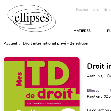
MATIÈRES
P
Accueil
Droit international privé - 2e édition
Droit i
Auteur(s) :
Cl
Ellipses
Parution : 02.
La collection