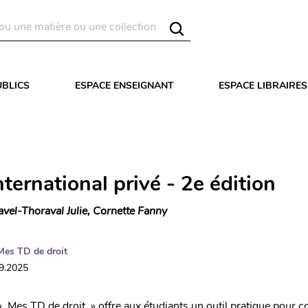
UBLICS
ESPACE ENSEIGNANT
ESPACE LIBRAIRES
nternational privé - 2e édition
avel-Thoraval Julie, Cornette Fanny
Mes TD de droit
09.2025
 « Mes TD de droit » offre aux étudiants un outil pratique pour 