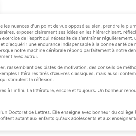
 les nuances d’un point de vue opposé au sien, prendre la plu
raires, exposer clairement ses idées en les hiérarchisant, réfléc
exercice de l’esprit qui nécessite de s’entraîner régulièrement, 
et d’acquérir une endurance indispensable à la bonne santé de 
x lorsque notre machine cérébrale répond parfaitement à notre de
cement avec autrui.
der, rassemblant des pistes de motivation, des conseils de méth
exemples littéraires tirés d’œuvres classiques, mais aussi conte
qui stimulent la réflexion.
res à l’infini. La littérature, encore et toujours. Un bonheur reno
 d’un Doctorat de Lettres. Elle enseigne avec bonheur du collège 
 profitent autant aux enfants qu’aux adolescents et aux enseignant