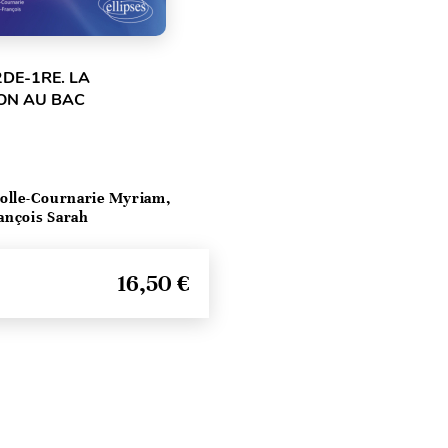
2DE-1RE. LA
ON AU BAC
olle-Cournarie Myriam,
ançois Sarah
16,50 €