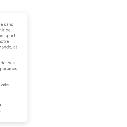
me sans
hir de
un sport
notre
mande, et
ode, des
mporaines
uvelé.
à
s.