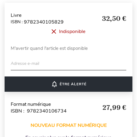
Livre
32,50 €
9782340105829
ISBN :
Indisponible
M'avertir quand l'article est disponible
Adresse e-mail
notifications_none
ÊTRE ALERTÉ
Format numérique
27,99 €
ISBN : 9782340106734
NOUVEAU FORMAT NUMÉRIQUE