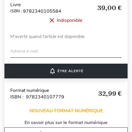
Livre
39,00 €
9782340105584
ISBN :
Indisponible
M'avertir quand l'article est disponible
Adresse e-mail
notifications_none
ÊTRE ALERTÉ
Format numérique
32,99 €
ISBN : 9782340107779
NOUVEAU FORMAT NUMÉRIQUE
En savoir plus sur le format numérique