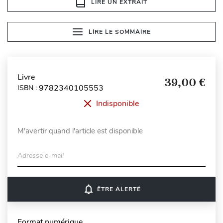
LIRE UN EXTRAIT
LIRE LE SOMMAIRE
Livre
39,00 €
9782340105553
ISBN :
Indisponible
M'avertir quand l'article est disponible
Adresse e-mail
notifications_none
ÊTRE ALERTÉ
Format numérique