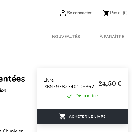
Se connecter
Panier
(0)
NOUVEAUTÉS
À PARAÎTRE
entées
Livre
24,50 €
9782340105362
ISBN :
ion
Disponible
ACHETER LE LIVRE
e Chimie en