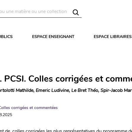
UBLICS
ESPACE ENSEIGNANT
ESPACE LIBRAIRES
. PCSI. Colles corrigées et comm
rtolotti Mathilde, Emeric Ludivine, Le Bret Théo, Spir-Jacob Mar
Colles corrigées et commentées
08.2025
 de colles corrigées les plus représentatives du programme d