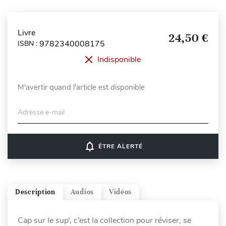
Livre
24,50 €
9782340008175
ISBN :
Indisponible
M'avertir quand l'article est disponible
Adresse e-mail
notifications_none
ÊTRE ALERTÉ
Description
Audios
Vidéos
Cap sur le sup’, c’est la collection pour réviser, se