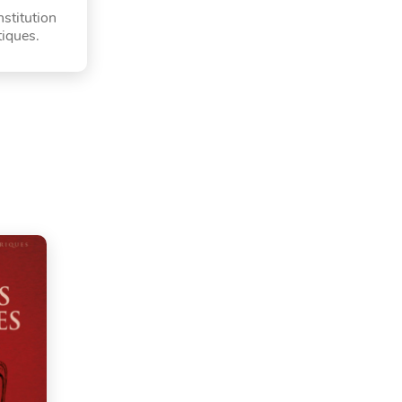
stitution
tiques.