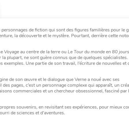
 personnages de fiction qui sont des figures familières pour le 
venture, la découverte et le mystère. Pourtant, derrière cette noto
me
Voyage au centre de la terre
ou
Le Tour du monde en 80 jour
ur la plupart, ne sont guère connus que de quelques spécialistes.
s exemples. Une partie de son travail, l’écriture de nouvelles et 
gine de son œuvre et le dialogue que Verne a noué avec ses
l des pages, c’est un personnage complexe qui apparaît, un cré
aisons commerciales et un chercheur obsessionnel, fasciné par l
propres souvenirs, en revisitant ses expériences, pour mieux co
nourri de sciences et d’aventures.