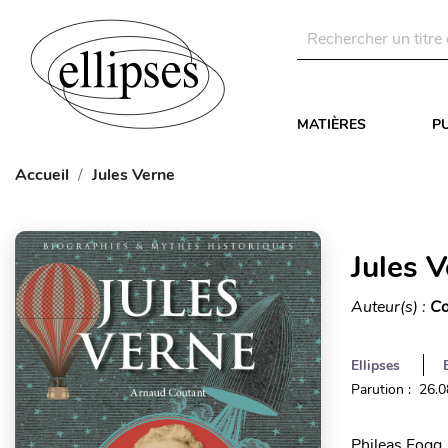
MATIÈRES
P
Accueil
Jules Verne
Jules 
Auteur(s) :
Co
Ellipses
Parution : 26.
Phileas Fogg,