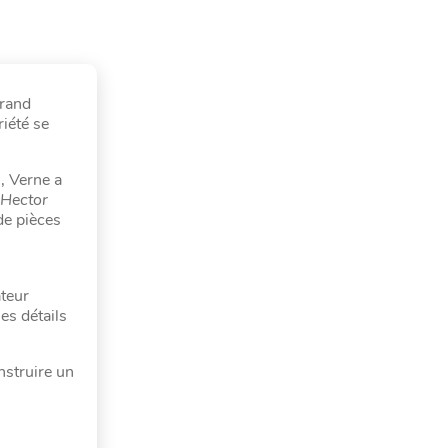
grand
riété se
s
, Verne a
Hector
de pièces
ateur
es détails
nstruire un