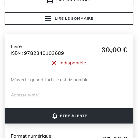
LIRE LE SOMMAIRE
Livre
30,00 €
9782340103689
ISBN :
Indisponible
M'avertir quand l'article est disponible
Adresse e-mail
notifications_none
ÊTRE ALERTÉ
Format numérique