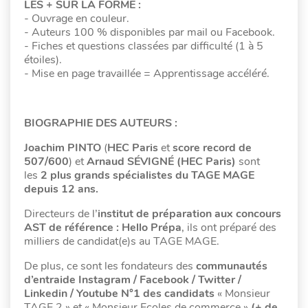
LES + SUR LA FORME :
- Ouvrage en couleur.
- Auteurs 100 % disponibles par mail ou Facebook.
- Fiches et questions classées par difficulté (1 à 5
étoiles).
- Mise en page travaillée = Apprentissage accéléré.
BIOGRAPHIE DES AUTEURS :
Joachim PINTO
(
HEC Paris
et
score record de
507/600
) et
Arnaud SÉVIGNÉ (HEC Paris)
sont
les
2 plus grands spécialistes du TAGE MAGE
depuis 12 ans.
Directeurs de l’
institut de préparation aux concours
AST de référence : Hello Prépa
, ils ont préparé des
milliers de candidat(e)s au TAGE MAGE.
De plus, ce sont les fondateurs des
communautés
d’entraide Instagram / Facebook / Twitter /
Linkedin / Youtube N°1 des candidats
« Monsieur
TAGE 2 » et « Monsieur Ecoles de commerce »
(+ de