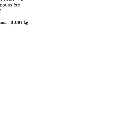
 poussière
E
oids :
0,091 kg