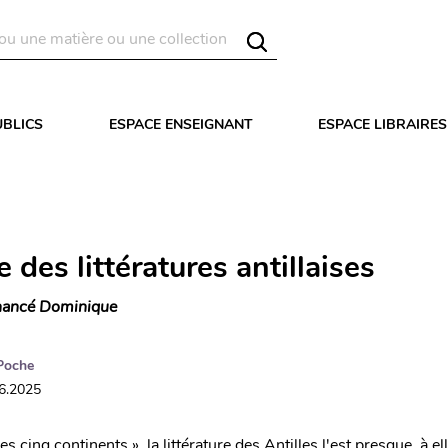
UBLICS
ESPACE ENSEIGNANT
ESPACE LIBRAIRES
e des littératures antillaises
ancé Dominique
Poche
06.2025
des cinq continents », la littérature des Antilles l'est presque, à e