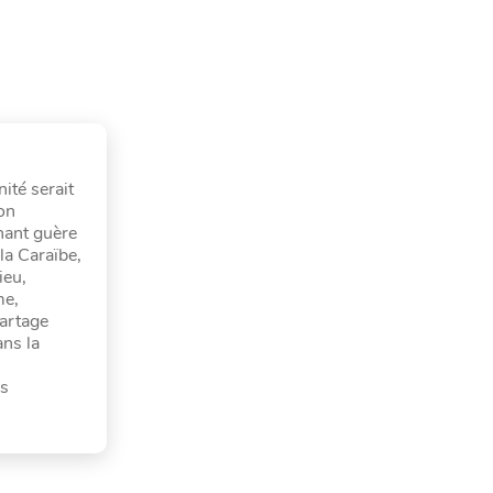
nité serait
ion
nant guère
 la Caraïbe,
ieu,
me,
partage
ans la
es