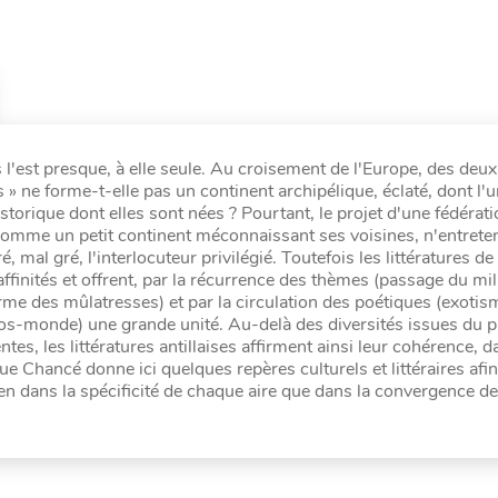
les l'est presque, à elle seule. Au croisement de l'Europe, des deux
s » ne forme-t-elle pas un continent archipélique, éclaté, dont l'u
storique dont elles sont nées ? Pourtant, le projet d'une fédérat
 comme un petit continent méconnaissant ses voisines, n'entrete
mal gré, l'interlocuteur privilégié. Toutefois les littératures de
affinités et offrent, par la récurrence des thèmes (passage du mil
me des mûlatresses) et par la circulation des poétiques (exotis
chaos-monde) une grande unité. Au-delà des diversités issues du 
tes, les littératures antillaises affirment ainsi leur cohérence, d
 Chancé donne ici quelques repères culturels et littéraires afin
en dans la spécificité de chaque aire que dans la convergence d