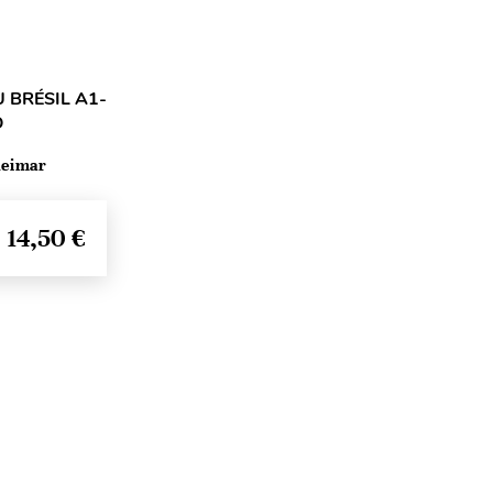
 BRÉSIL A1-
O
neimar
14,50 €