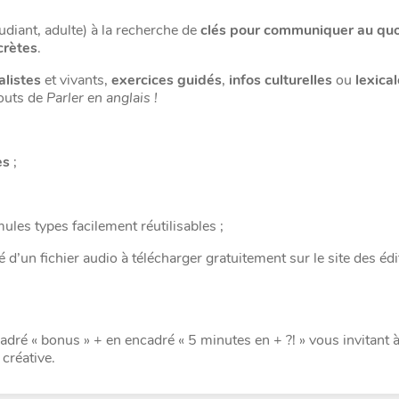
udiant, adulte) à la recherche de
clés pour communiquer
au quo
crètes
.
alistes
et vivants,
exercices guidés
,
infos culturelles
ou
lexica
touts de
Parler en anglais !
es
;
ules types facilement réutilisables ;
 d’un fichier audio à télécharger gratuitement sur le site des édi
dré « bonus » + en encadré « 5 minutes en + ?! » vous invitant 
créative.