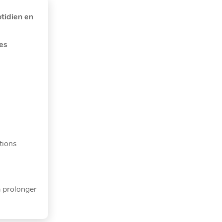
tidien en
les
tions
à prolonger