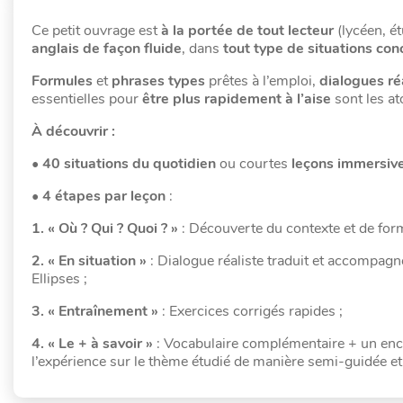
Ce petit ouvrage est
à la portée de tout lecteur
(lycéen, ét
anglais de façon fluide
, dans
tout type de situations con
Formules
et
phrases types
prêtes à l’emploi,
dialogues ré
essentielles pour
être plus rapidement à l’aise
sont les a
À découvrir :
•
40 situations du quotidien
ou courtes
leçons immersiv
•
4 étapes par leçon
:
1. « Où ? Qui ? Quoi ? »
: Découverte du contexte et de form
2. « En situation »
: Dialogue réaliste traduit et accompagné
Ellipses ;
3. « Entraînement »
: Exercices corrigés rapides ;
4. « Le + à savoir »
: Vocabulaire complémentaire + un enca
l’expérience sur le thème étudié de manière semi-guidée et 