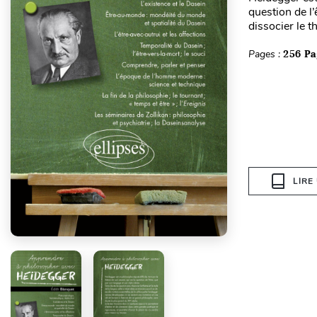
question de l
dissocier le th
Pages :
256 Pa
LIRE