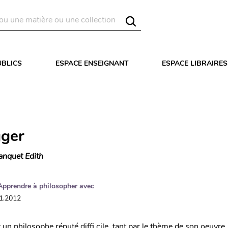
UBLICS
ESPACE ENSEIGNANT
ESPACE LIBRAIRES
ger
anquet Edith
Apprendre à philosopher avec
11.2012
un philosophe réputé diffi cile, tant par le thème de son oeuvre, 