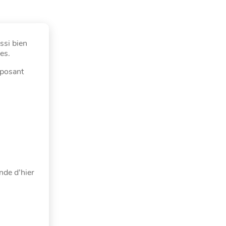
ssi bien
es.
oposant
nde d’hier