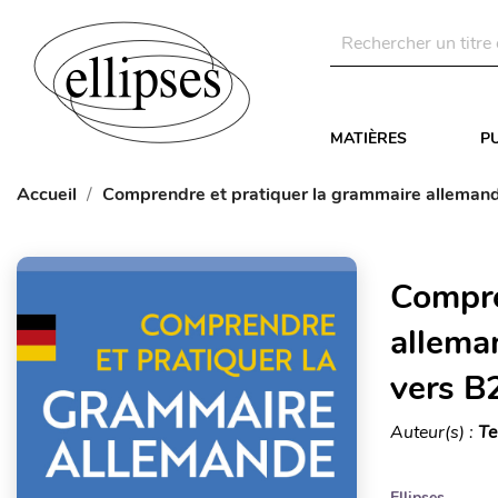
MATIÈRES
P
Accueil
Comprendre et pratiquer la grammaire allemand
Compre
allema
vers B
Auteur(s) :
Te
Ellipses