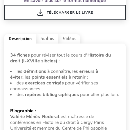
En savoir plus sur le format numérique
TÉLÉCHARGER LE LIVRE
Description
Audios
Vidéos
34 fiches
pour réviser tout le cours d'
Histoire du
droit (I-XVIIIe siècles)
:
les
définitions
à connaître, les
erreurs à
éviter,
les
points essentiels
à retenir ;
des
exercices corrigés
pour vérifier ses
connaissances ;
des
repères bibliographiques
pour aller plus loin.
Biographie :
Valérie Ménès-Redorat
est maîtresse de
conférences en Histoire du droit à Cergy Paris
Université et membre du Centre de Philosophie