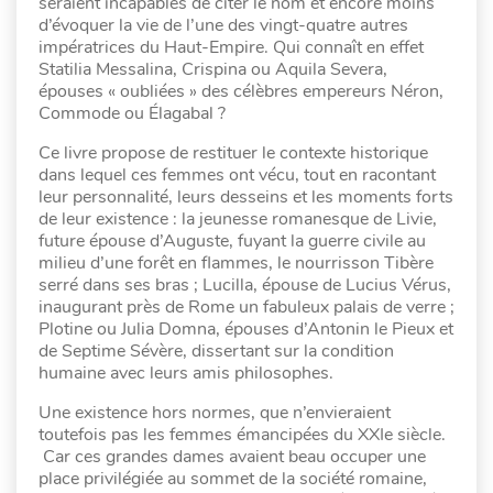
seraient incapables de citer le nom et encore moins
d’évoquer la vie de l’une des vingt-quatre autres
impératrices du Haut-Empire. Qui connaît en effet
Statilia Messalina, Crispina ou Aquila Severa,
épouses « oubliées » des célèbres empereurs Néron,
Commode ou Élagabal ?
Ce livre propose de restituer le contexte historique
dans lequel ces femmes ont vécu, tout en racontant
leur personnalité, leurs desseins et les moments forts
de leur existence : la jeunesse romanesque de Livie,
future épouse d’Auguste, fuyant la guerre civile au
milieu d’une forêt en flammes, le nourrisson Tibère
serré dans ses bras ; Lucilla, épouse de Lucius Vérus,
inaugurant près de Rome un fabuleux palais de verre ;
Plotine ou Julia Domna, épouses d’Antonin le Pieux et
de Septime Sévère, dissertant sur la condition
humaine avec leurs amis philosophes.
Une existence hors normes, que n’envieraient
toutefois pas les femmes émancipées du XXIe siècle.
Car ces grandes dames avaient beau occuper une
place privilégiée au sommet de la société romaine,