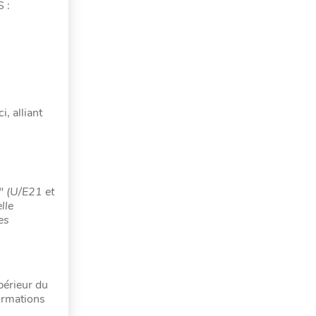
 :
, alliant
e" (U/E21 et
lle
es
périeur du
formations