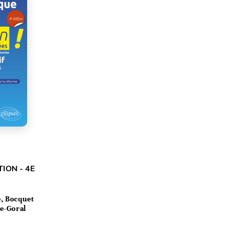
ION - 4E
, Bocquet
ce-Goral