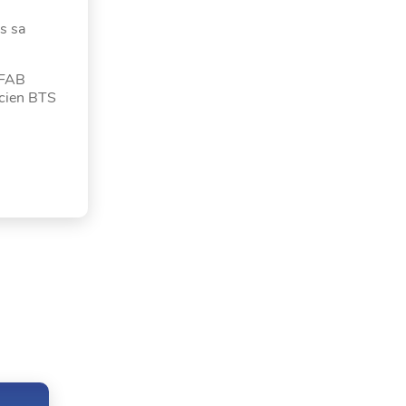
s sa
EFAB
ncien BTS