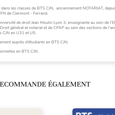
ient dans les classes de BTS CJN, anciennement NOTARIAT, depui
NFN de Clermont - Ferrand.
niversité de droit Jean Moulin Lyon 3, enseignante au sein de l’
roit général et notarial et de CPAP au sein des sections de l’a
Bts CJN en U31 et U5.
nement auprès d’étudiants en BTS CJN.
ionnelles en BTS CJN.
 RECOMMANDE ÉGALEMENT