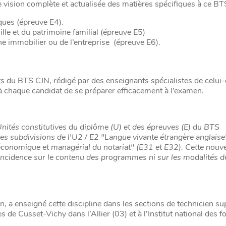
 vision complète et actualisée des matières spécifiques à ce BTS
ques (épreuve E4).
lle et du patrimoine familial (épreuve E5)
e immobilier ou de l’entreprise (épreuve E6).
s du BTS CJN, rédigé par des enseignants spécialistes de celui-ci
t à chaque candidat de se préparer efficacement à l’examen.
Unités constitutives du diplôme (U) et des épreuves (E) du BTS
n des subdivisions de l'U2 / E2 "Langue vivante étrangère anglais
économique et managérial du notariat" (E31 et E32). Cette nouve
incidence sur le contenu des programmes ni sur les modalités d
n, a enseigné cette discipline dans les sections de technicien su
es de Cusset-Vichy dans l’Allier (03) et à l’Institut national des 