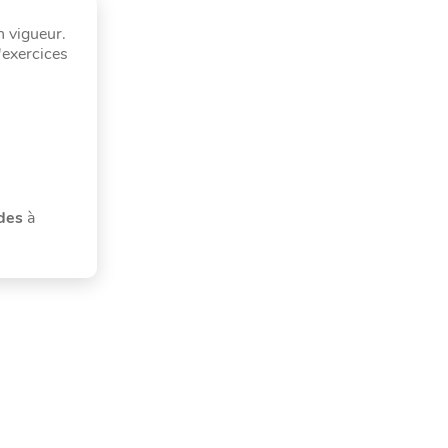
 vigueur.
'exercices
odes
à