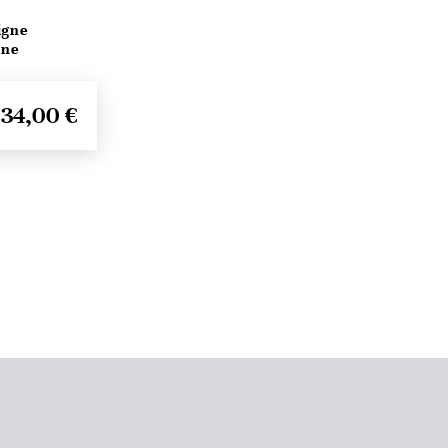
igne
ine
34,00 €