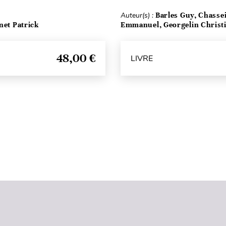
Auteur(s) :
Barles Guy, Chasse
net Patrick
Emmanuel, Georgelin Christ
48,00 €
LIVRE
Haut de page