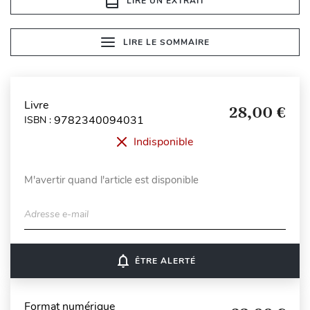
LIRE UN EXTRAIT
LIRE LE SOMMAIRE
Livre
28,00 €
9782340094031
ISBN :
Indisponible
M'avertir quand l'article est disponible
Adresse e-mail
notifications_none
ÊTRE ALERTÉ
Format numérique