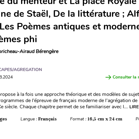
e du menteur et La place Royale 
e de Staël, De la littérature ; Al
 Les Poèmes antiques et moderne
èmes phi
richeau-Airaud Bérengère
CAPES/AGREGATION
08.2024
Consulter la 
ropose à la fois une approche théorique et des modèles de sujet
ogrammes de l’épreuve de français moderne de l’agrégation de
 siècle. Chaque chapitre permet de se familiariser avec l...
LIRE
ges
Langue :
Français
Format :
16,5 cm x 24 cm
P