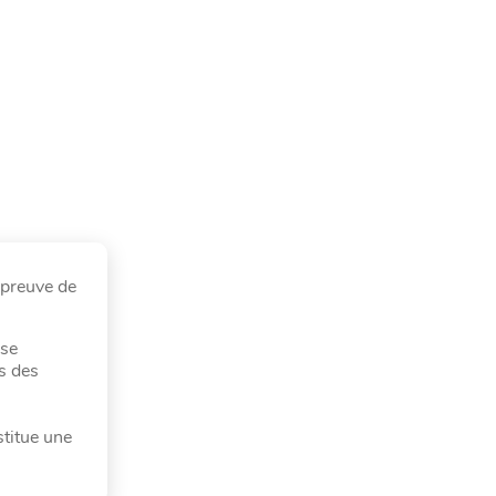
épreuve de
 se
s des
stitue une