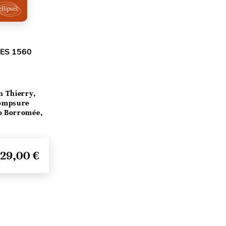
ES 1560
n Thierry,
Dompsure
ro Borromée,
29,00 €