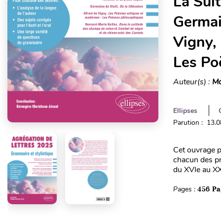
La Suit
Germain
Vigny,
Les Po
Auteur(s) :
Mo
Ellipses
Parution : 13.
Cet ouvrage p
chacun des pr
du XVIe au XXe
Pages :
456 Pa