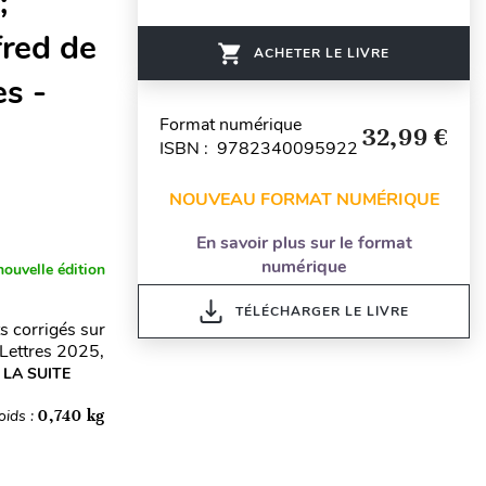
;
fred de
ACHETER LE LIVRE
s -
Format numérique
32,99 €
ISBN : 9782340095922
NOUVEAU FORMAT NUMÉRIQUE
En savoir plus sur le format
numérique
nouvelle édition
TÉLÉCHARGER LE LIVRE
s corrigés sur
 Lettres 2025,
 LA SUITE
oids :
0,740 kg