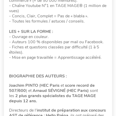
commerce » (+ de 50 000 membres).
- Chaîne Youtube N°1 en TAGE MAGE® (1 million de
vues)
- Concis, Clair, Complet = Pas de « blabla ».
- Toutes les formules / astuces / conseils.
LES + SUR LA FORME :
- Ouvrage en couleur.
- Auteurs 100 % disponibles par mail ou Facebook.
- Fiches et questions classées par difficulté (1 à 5
étoiles).
- Mise en page travaillée = Apprentissage accéléré.
BIOGRAPHIE DES AUTEURS :
Joachim PINTO
(
HEC Paris
et
score record de
507/600
) et
Arnaud SÉVIGNÉ (HEC Paris)
sont
les
2 plus grands spécialistes du TAGE MAGE
depuis 12 ans.
Directeurs de l’
institut de préparation aux concours
AST de référence : Hello Prépa
, ils ont préparé des