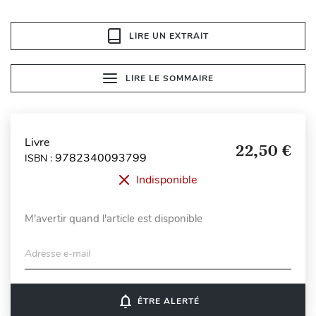
LIRE UN EXTRAIT
LIRE LE SOMMAIRE
Livre
22,50 €
9782340093799
ISBN :
Indisponible
M'avertir quand l'article est disponible
Adresse e-mail
notifications_none
ÊTRE ALERTÉ