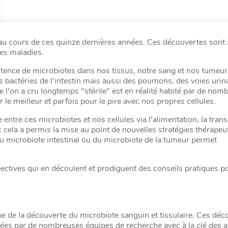
au cours de ces quinze dernières années. Ces découvertes sont à
es maladies.
xistence de microbiotes dans nos tissus, notre sang et nos tumeur
bactéries de l'intestin mais aussi des poumons, des voies urina
que l'on a cru longtemps "stérile" est en réalité habité par de nom
le meilleur et parfois pour le pire avec nos propres cellules.
e entre ces microbiotes et nos cellules via l'alimentation, la tran
: cela a permis la mise au point de nouvelles stratégies thérapeu
du microbiote intestinal ou du microbiote de la tumeur permet
pectives qui en découlent et prodiguent des conseils pratiques po
ne de la découverte du microbiote sanguin et tissulaire. Ces déc
ées par de nombreuses équipes de recherche avec à la clé des 