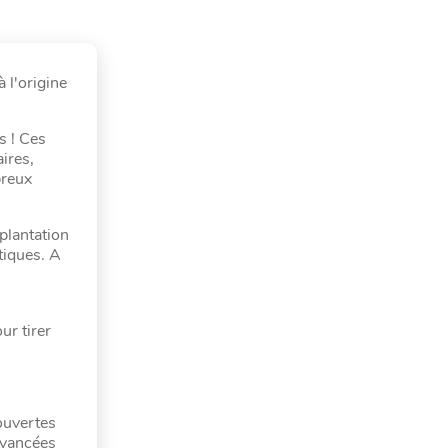
 l'origine
s ! Ces
ires,
breux
splantation
tiques. A
ur tirer
ouvertes
avancées