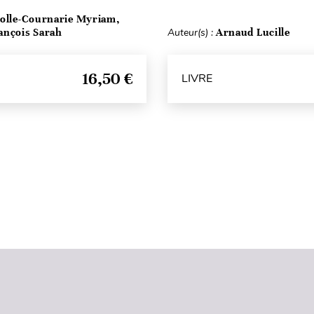
olle-Cournarie Myriam,
ançois Sarah
Auteur(s) :
Arnaud Lucille
16,50 €
LIVRE
Haut de page