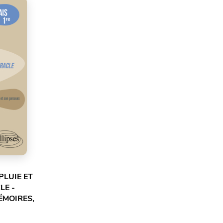
LUIE ET
LE -
ÉMOIRES,