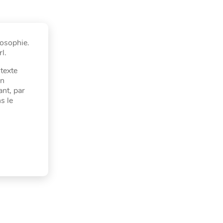
losophie.
l.
texte
Un
ant, par
s le