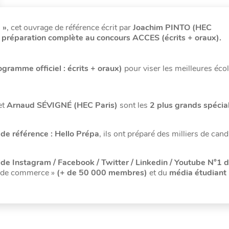
 »
, cet ouvrage de référence écrit par
Joachim PINTO (HEC
e
préparation complète au concours ACCES (écrits + oraux).
ramme officiel : écrits + oraux)
pour viser les meilleures éco
et
Arnaud SÉVIGNÉ (HEC Paris)
sont les
2 plus grands spécia
de référence : Hello Prépa
, ils ont préparé des milliers de cand
e Instagram / Facebook / Twitter / Linkedin / Youtube N°1 
s de commerce »
(+ de 50 000 membres)
et du
média étudiant