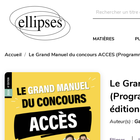
MATIÈRES
P
Accueil
Le Grand Manuel du concours ACCES (Programme of
Le Gra
(Progra
édition
Auteur(s) :
Ga
Ellipses