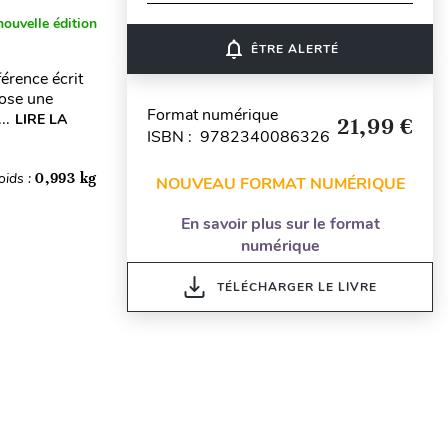
nouvelle édition
notifications_none
ÊTRE ALERTÉ
érence écrit
pose une
Format numérique
..
LIRE LA
21,99 €
ISBN : 9782340086326
oids :
0,993 kg
NOUVEAU FORMAT NUMÉRIQUE
En savoir plus sur le format
numérique
TÉLÉCHARGER LE LIVRE