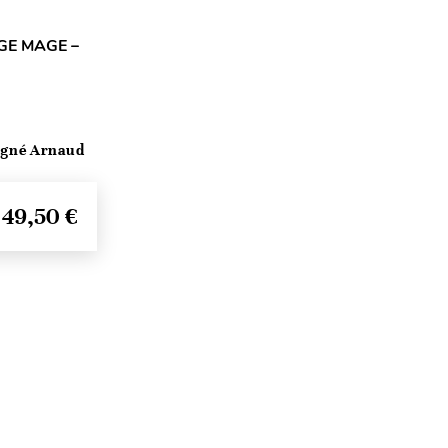
GE MAGE –
igné Arnaud
49,50 €