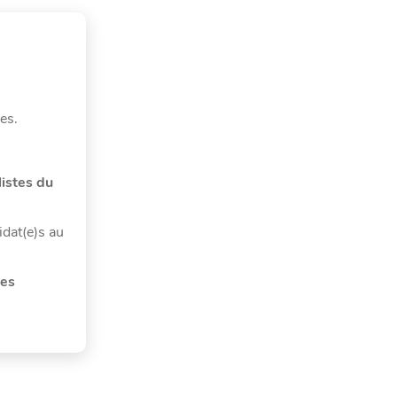
les.
listes du
idat(e)s au
des