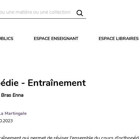
UBLICS
ESPACE ENSEIGNANT
ESPACE LIBRAIRES
édie - Entraînement
 Bras Enna
La Martingale
10.2023
raînement qui permet de réviser l’ensemble du cours d’orthopéd