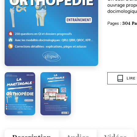
ouvrage propo
docimologique
Pages :
304 P
LIRE