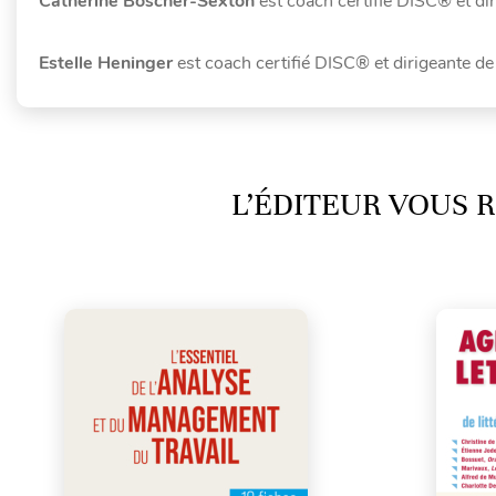
Catherine Boscher-Sexton
est coach certifié DISC® et di
Estelle Heninger
est coach certifié DISC® et dirigeante de
L’ÉDITEUR VOUS