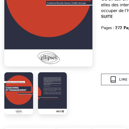
elles des int
occuper de l’
SUITE
Pages :
272 Pa
LIRE