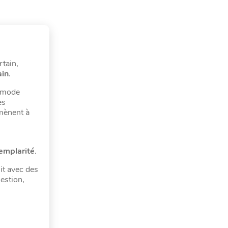
rtain,
ain
.
e mode
es
amènent à
xemplarité
.
it avec des
estion,