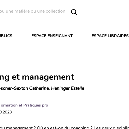
UBLICS
ESPACE ENSEIGNANT
ESPACE LIBRAIRES
ng et management
scher-Sexton Catherine, Heninger Estelle
Formation et Pratiques pro
09.2023
du management ? Où en est-on du coaching ? Les deux discipli