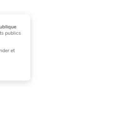
publique
nts publics
nder et