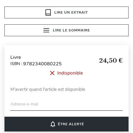
LIRE UN EXTRAIT
LIRE LE SOMMAIRE
Livre
24,50 €
9782340080225
ISBN :
Indisponible
M'avertir quand l'article est disponible
Adresse e-mail
notifications_none
ÊTRE ALERTÉ