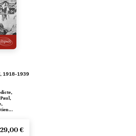
, 1918-1939
dicte,
Paul,
e,
ien...
29,00 €