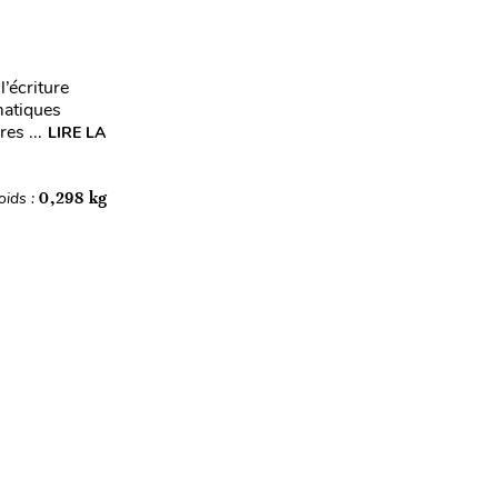
’écriture
matiques
es ...
LIRE LA
oids :
0,298 kg