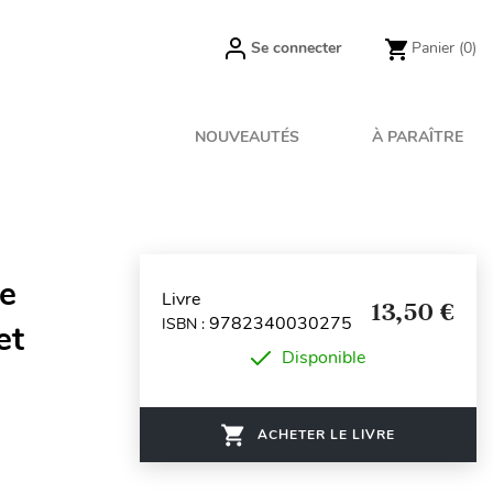
Se connecter
Panier
(0)
NOUVEAUTÉS
À PARAÎTRE
re
Livre
13,50 €
9782340030275
ISBN :
et
Disponible
ACHETER LE LIVRE