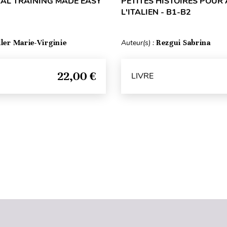
RAL TRAINING MADE EASY
PETITES HISTOIRES POUR
L'ITALIEN - B1-B2
ller Marie-Virginie
Auteur(s) :
Rezgui Sabrina
22,00 €
LIVRE
Haut de page