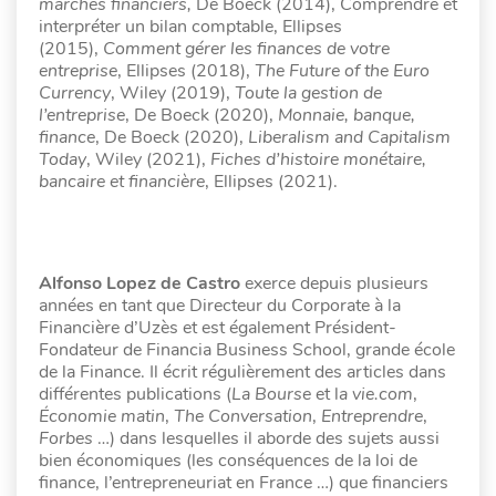
marchés financiers,
De Boeck (2014), Comprendre et
interpréter un bilan comptable, Ellipses
(2015),
Comment gérer les finances de votre
entreprise
, Ellipses (2018),
The Future of the Euro
Currency
, Wiley (2019),
Toute la gestion de
l’entreprise
, De Boeck (2020),
Monnaie, banque,
finance
, De Boeck (2020),
Liberalism and Capitalism
Today
, Wiley (2021),
Fiches d’histoire monétaire,
bancaire et financière
, Ellipses (2021).
Alfonso Lopez de Castro
exerce depuis plusieurs
années en tant que Directeur du Corporate à la
Financière d’Uzès et est également Président-
Fondateur de Financia Business School, grande école
de la Finance. Il écrit régulièrement des articles dans
différentes publications (
La Bourse
et l
a vie.com
,
Économie matin
,
The Conversation
,
Entreprendre
,
Forbes
…) dans lesquelles il aborde des sujets aussi
bien économiques (les conséquences de la loi de
finance, l’entrepreneuriat en France …) que financiers