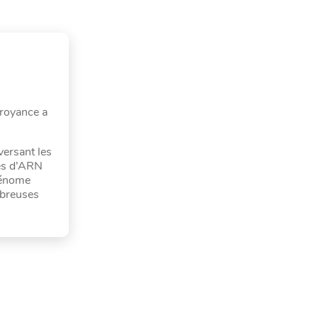
croyance a
versant les
les d’ARN
 génome
mbreuses