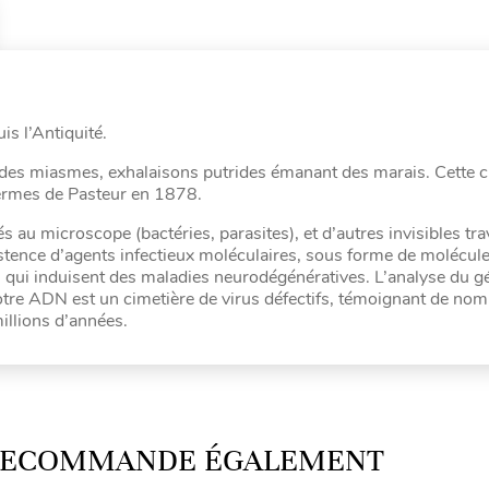
is l’Antiquité.
e des miasmes, exhalaisons putrides émanant des marais. Cette 
germes de Pasteur en 1878.
 au microscope (bactéries, parasites), et d’autres invisibles tra
’existence d’agents infectieux moléculaires, sous forme de molécu
ns qui induisent des maladies neurodégénératives. L’analyse du
notre ADN est un cimetière de virus défectifs, témoignant de no
illions d’années.
 RECOMMANDE ÉGALEMENT