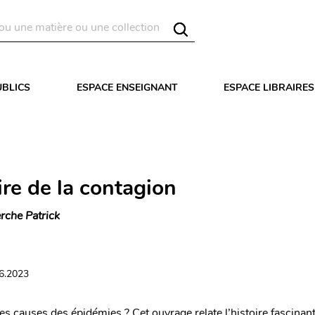
UBLICS
ESPACE ENSEIGNANT
ESPACE LIBRAIRES
ire de la contagion
rche Patrick
06.2023
es causes des épidémies ? Cet ouvrage relate l’histoire fascinant