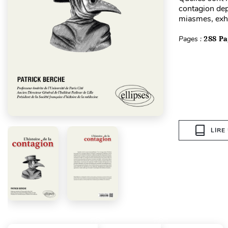
contagion dep
miasmes, exha
Pages :
288 Pa
LIRE