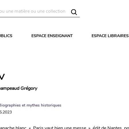
UBLICS
ESPACE ENSEIGNANT
ESPACE LIBRAIRES
IV
ampeaud Grégory
Biographies et mythes historiques
05.2023
panache blanc, « Paris vaut bien une messe », édit de Nantes, p