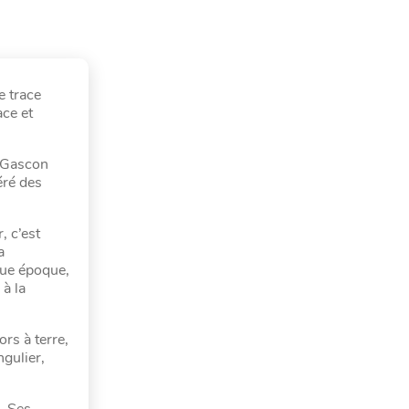
e trace
ace et
t Gascon
éré des
, c’est
a
que époque,
à la
s à terre,
ngulier,
. Ses