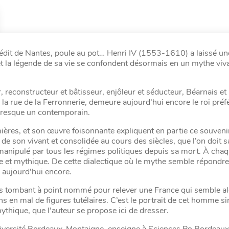
 édit de Nantes, poule au pot… Henri IV (1553-1610) a laissé un
et la légende de sa vie se confondent désormais en un mythe viv
ur, reconstructeur et bâtisseur, enjôleur et séducteur, Béarnais e
 la rue de la Ferronnerie, demeure aujourd’hui encore le roi préf
, presque un contemporain.
ières, et son œuvre foisonnante expliquent en partie ce souvenir
 de son vivant et consolidée au cours des siècles, que l’on doit s
 manipulé par tous les régimes politiques depuis sa mort. À cha
e et mythique. De cette dialectique où le mythe semble répondre 
 aujourd’hui encore.
ombant à point nommé pour relever une France qui semble alor
ns en mal de figures tutélaires. C’est le portrait de cet homme si
ythique, que l’auteur se propose ici de dresser.
université Bordeaux-Montaigne, enseigne à Sciences Po Bordeaux