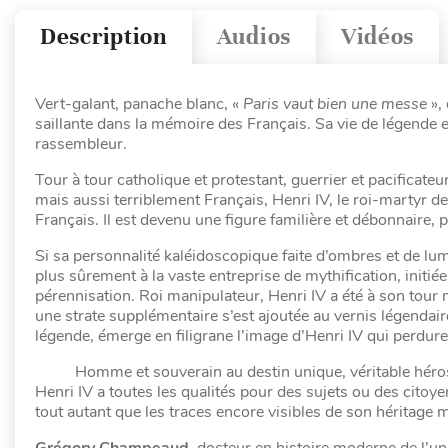
Description
Audios
Vidéos
Vert-galant, panache blanc, «
Paris vaut bien une messe
»,
saillante dans la mémoire des Français. Sa vie de légende 
rassembleur.
Tour à tour catholique et protestant, guerrier et pacificate
mais aussi terriblement Français, Henri IV, le roi-martyr de
Français. Il est devenu une figure familière et débonnaire
Si sa personnalité kaléidoscopique faite d’ombres et de lum
plus sûrement à la vaste entreprise de mythification, initiée
pérennisation. Roi manipulateur, Henri IV a été à son tour
une strate supplémentaire s’est ajoutée au vernis légendair
légende, émerge en filigrane l’image d’Henri IV qui perdure
Homme et souverain au destin unique, véritable héros t
Henri IV a toutes les qualités pour des sujets ou des citoye
tout autant que les traces encore visibles de son héritage m
Grégory Champeaud
, docteur en histoire moderne de l’