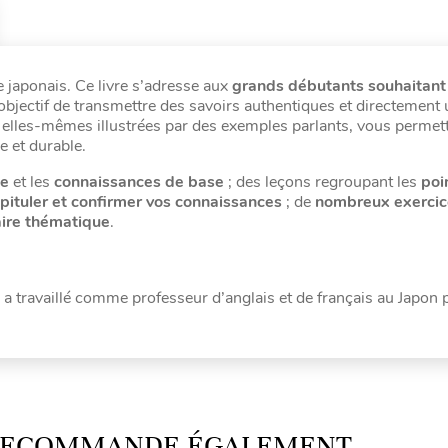
e japonais. Ce livre s’adresse aux
grands débutants souhaitant
r objectif de transmettre des savoirs authentiques et directement u
, elles-mêmes illustrées par des exemples parlants, vous permet
e et durable.
ue
et les
connaissances de base
; des leçons regroupant les
poi
pituler et confirmer vos connaissances
; de
nombreux exercic
aire thématique
.
l a travaillé comme professeur d’anglais et de français au Japon
 RECOMMANDE ÉGALEMENT