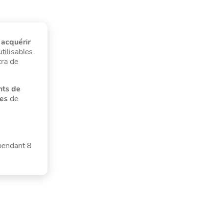
 acquérir
tilisables
tra de
nts de
es
de
 pendant 8