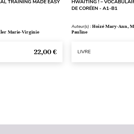
RAL TRAINING MADE EASY
HWAITING ! – VOCABULAI
DE CORÉEN - A1-B1
Auteur(s) :
Hoizé Mary-Ann, 
ller Marie-Virginie
Pauline
22,00 €
LIVRE
Haut de page