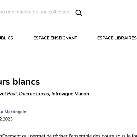
UBLICS
ESPACE ENSEIGNANT
ESPACE LIBRAIRES
rs blancs
vet Paul, Ducruc Lucas, Introvigne Manon
La Martingale
02.2023
traînement qui permet de réviser l’ensemble des cours sous la f