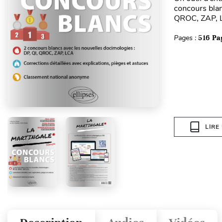
concours blan
QROC, ZAP, LC
Pages :
516 Pa
LIRE