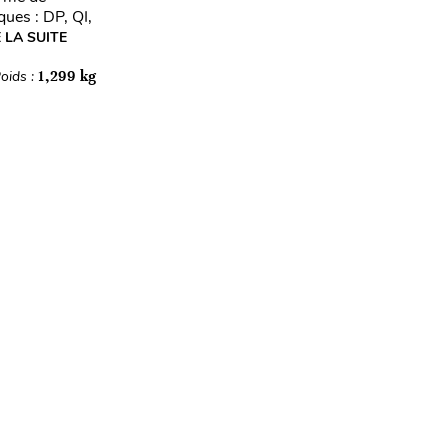
ues : DP, QI,
E LA SUITE
oids :
1,299 kg