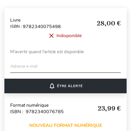
Livre
28,00 €
9782340075498
ISBN :
Indisponible
M'avertir quand l'article est disponible
Adresse e-mail
notifications_none
ÊTRE ALERTÉ
Format numérique
23,99 €
ISBN : 9782340076785
NOUVEAU FORMAT NUMÉRIQUE