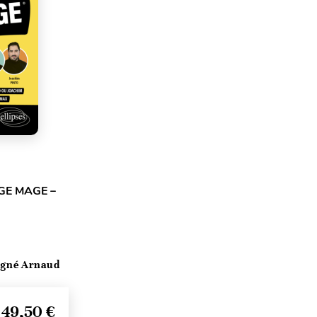
GE MAGE –
igné Arnaud
49,50 €