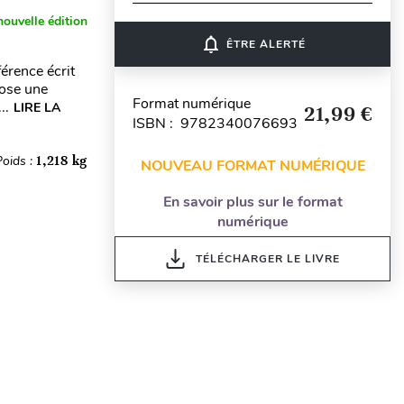
nouvelle édition
notifications_none
ÊTRE ALERTÉ
érence écrit
pose une
Format numérique
..
LIRE LA
21,99 €
ISBN : 9782340076693
Poids :
1,218 kg
NOUVEAU FORMAT NUMÉRIQUE
En savoir plus sur le format
numérique
TÉLÉCHARGER LE LIVRE