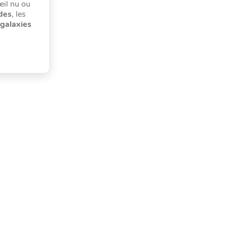
œil nu ou
des
, les
galaxies