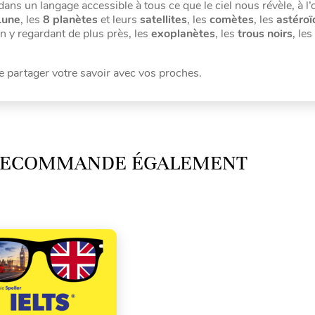
ans un langage accessible à tous ce que le ciel nous révèle, à l’
Lune
, les
8 planètes
et leurs
satellites
, les
comètes
, les
astéroï
en y regardant de plus près, les
exoplanètes
, les
trous noirs
, les
re partager votre savoir avec vos proches.
 RECOMMANDE ÉGALEMENT