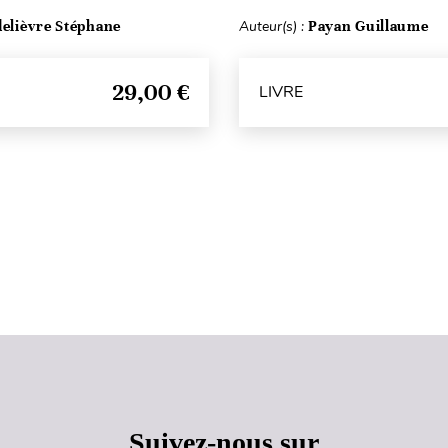
delièvre Stéphane
Auteur(s) :
Payan Guillaume
29,00 €
LIVRE
Haut de page
Suivez-nous sur