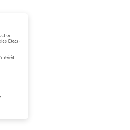
uction
des États-
’intérêt
.