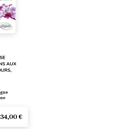
SE
NS AUX
OURS,
igne
ine
34,00 €