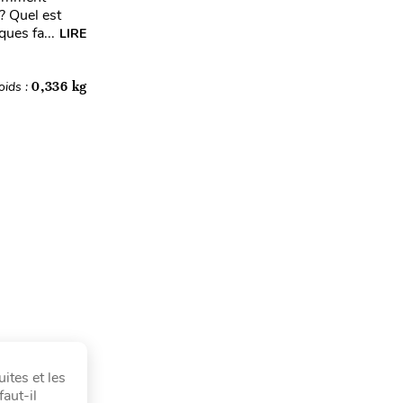
? Quel est
ues fa...
LIRE
oids :
0,336 kg
ites et les
aut-il