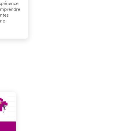
xpérience
comprendre
intes
une