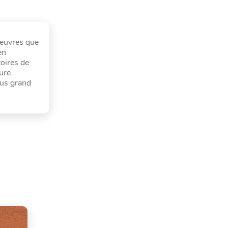
oeuvres que
en
toires de
ture
lus grand