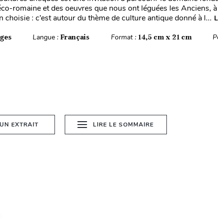
réco-romaine et des oeuvres que nous ont léguées les Anciens, à 
 choisie : c’est autour du thème de culture antique donné à l...
L
ages
Langue :
Français
Format :
14,5 cm x 21 cm
P
 UN EXTRAIT
LIRE LE SOMMAIRE