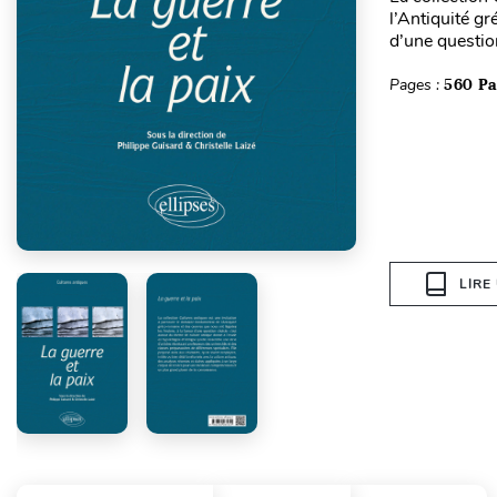
l’Antiquité g
d’une question
Pages :
560 P
LIRE