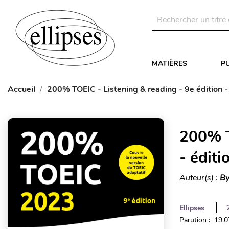
MATIÈRES
P
Accueil
200% TOEIC - Listening & reading - 9e édition -
200% T
- édit
Auteur(s) :
By
Ellipses
Parution : 19.