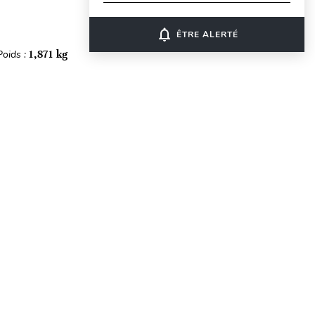
notifications_none
ÊTRE ALERTÉ
Poids :
1,871 kg