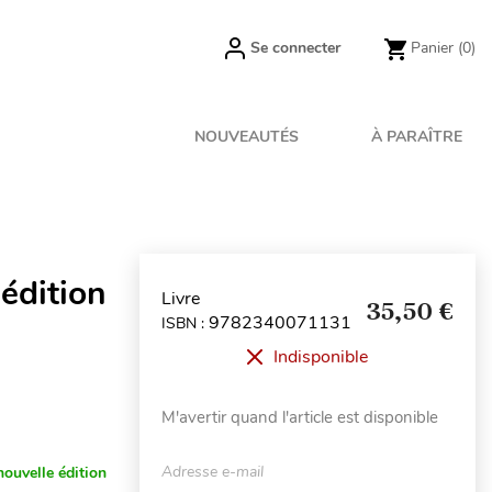
Se connecter
Panier
(0)
NOUVEAUTÉS
À PARAÎTRE
édition
Livre
35,50 €
9782340071131
ISBN :
Indisponible
M'avertir quand l'article est disponible
Adresse e-mail
nouvelle édition